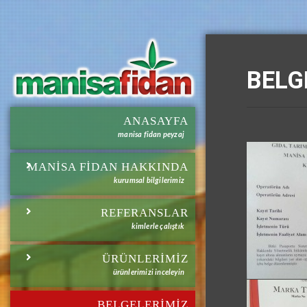
BELG
ANASAYFA
manisa fidan peyzaj
MANISA FIDAN HAKKINDA
kurumsal bilgilerimiz
REFERANSLAR
kimlerle çalıştık
ÜRÜNLERİMİZ
ürünlerimizi inceleyin
BELGELERİMİZ