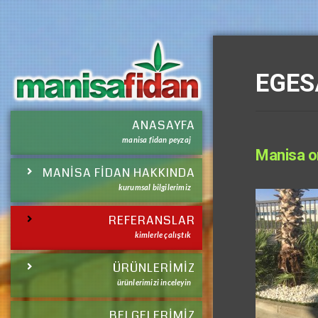
EGES
ANASAYFA
manisa fidan peyzaj
Manisa o
MANISA FIDAN HAKKINDA
kurumsal bilgilerimiz
REFERANSLAR
kimlerle çalıştık
ÜRÜNLERİMİZ
ürünlerimizi inceleyin
BELGELERİMİZ